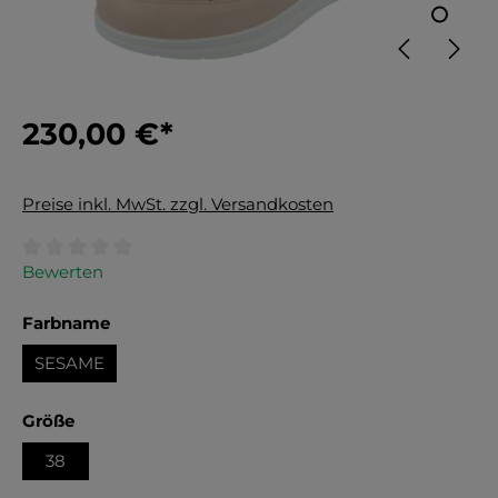
230,00 €*
Preise inkl. MwSt. zzgl. Versandkosten
Durchschnittliche Bewertung von 0 von 5 Sternen
Bewerten
auswählen
Farbname
SESAME
auswählen
Größe
38