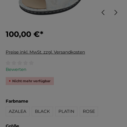
100,00 €*
Preise inkl. MwSt. zzgl. Versandkosten
Durchschnittliche Bewertung von 0 von 5 Sternen
Bewerten
Nicht mehr verfügbar
auswählen
Farbname
AZALEA
BLACK
PLATIN
ROSE
auswählen
Größe