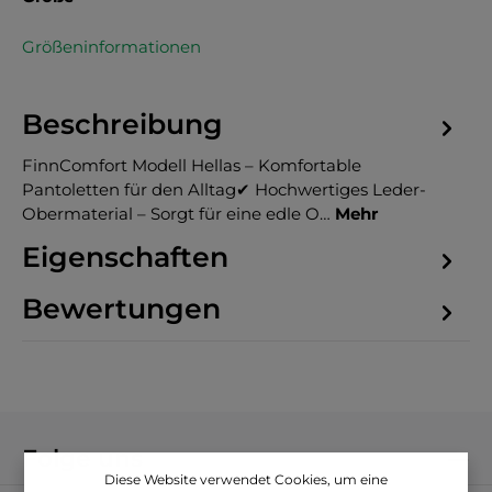
Größeninformationen
Beschreibung
FinnComfort Modell Hellas – Komfortable
Pantoletten für den Alltag✔ Hochwertiges Leder-
Obermaterial – Sorgt für eine edle O…
Mehr
Eigenschaften
Bewertungen
Folge uns
Diese Website verwendet Cookies, um eine