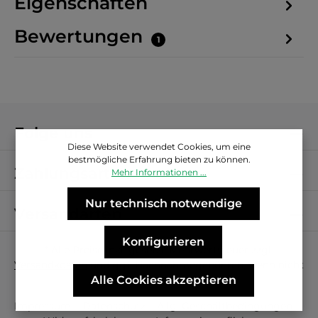
Eigenschaften
Bewertungen
1
Folge uns
Diese Website verwendet Cookies, um eine
bestmögliche Erfahrung bieten zu können.
Zahlungsarten
Mehr Informationen ...
Nur technisch notwendige
Versandarten
Konfigurieren
* Alle Preise inkl. gesetzl. Mehrwertsteuer zzgl.
Versandkosten
und ggf. Nachnahmegebühren, wenn nicht
anders angegeben.
Alle Cookies akzeptieren
Impressum
Datenschutz
Allg. Geschäftbedingungen