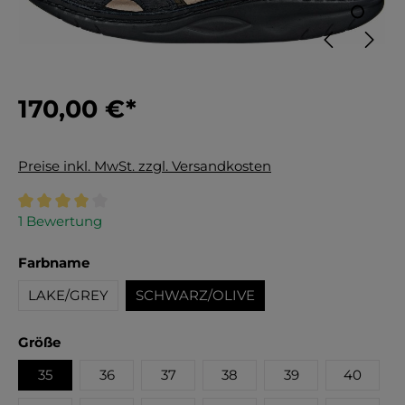
170,00 €*
Preise inkl. MwSt. zzgl. Versandkosten
Durchschnittliche Bewertung von 4 von 5 Sternen
1 Bewertung
auswählen
Farbname
LAKE/GREY
SCHWARZ/OLIVE
auswählen
Größe
35
36
37
38
39
40