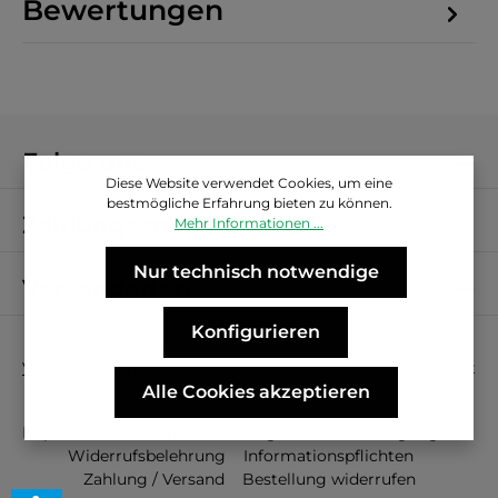
Bewertungen
Folge uns
Diese Website verwendet Cookies, um eine
bestmögliche Erfahrung bieten zu können.
Zahlungsarten
Mehr Informationen ...
Nur technisch notwendige
Versandarten
Konfigurieren
* Alle Preise inkl. gesetzl. Mehrwertsteuer zzgl.
Versandkosten
und ggf. Nachnahmegebühren, wenn nicht
anders angegeben.
Alle Cookies akzeptieren
Impressum
Datenschutz
Allg. Geschäftbedingungen
Widerrufsbelehrung
Informationspflichten
Zahlung / Versand
Bestellung widerrufen