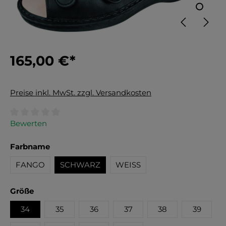
165,00 €*
Preise inkl. MwSt. zzgl. Versandkosten
Durchschnittliche Bewertung von 0 von 5 Sternen
Bewerten
auswählen
Farbname
FANGO
SCHWARZ
WEISS
auswählen
Größe
34
35
36
37
38
39