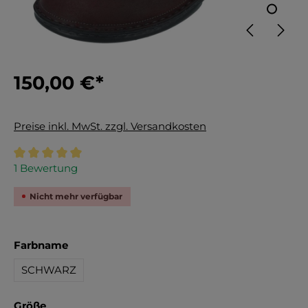
150,00 €*
Preise inkl. MwSt. zzgl. Versandkosten
Durchschnittliche Bewertung von 5 von 5 Sternen
1 Bewertung
Nicht mehr verfügbar
auswählen
Farbname
SCHWARZ
auswählen
Größe