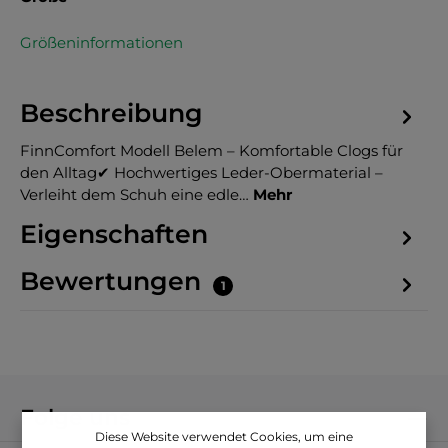
Größeninformationen
Beschreibung
FinnComfort Modell Belem – Komfortable Clogs für
den Alltag✔ Hochwertiges Leder-Obermaterial –
Verleiht dem Schuh eine edle…
Mehr
Eigenschaften
Bewertungen
1
Folge uns
Diese Website verwendet Cookies, um eine